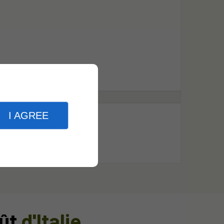
I AGREE
ût
d'Italie