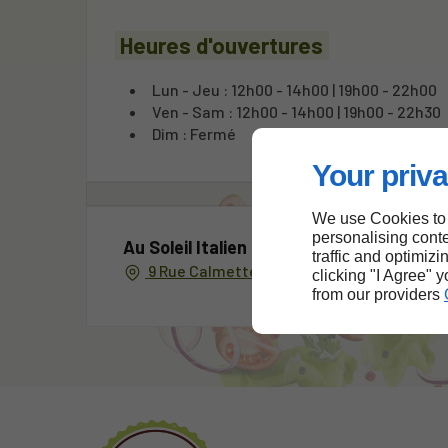
Heures d'ouvertures
Lun - Jeu : 12h00 - 14h00 | 19h00 - 22h00
Ven - Sam : 12h00 - 14h00 | 19h00 - 22h30
Dim : Fermé
Your priva
We use Cookies to
personalising conte
Au Soleil Italien
traffic and optimizi
9 Rue Calmette et Guérin, 91630 AVRAINVI
clicking "I Agree" 
from our providers