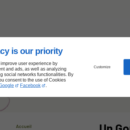
cy is our priority
 improve user experience by
Customize
nt and ads, as well as analyzing
ng social networks functionalities. By
LLE
you consent to the use of Cookies
Google
Facebook
.
Un Go
Accueil